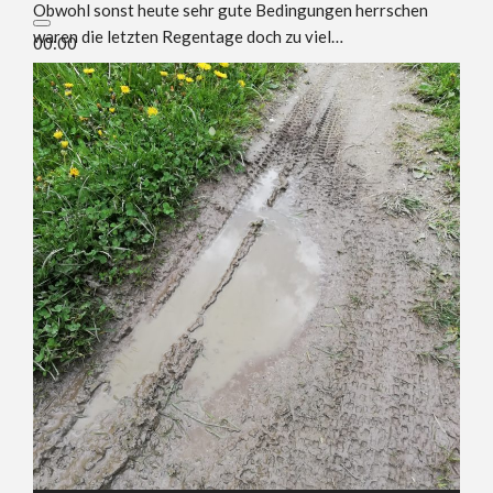
Obwohl sonst heute sehr gute Bedingungen herrschen
waren die letzten Regentage doch zu viel…
00:00
00:00
00:09