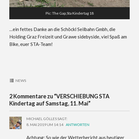
Pic: The Gap,Sta Kindertag 18
…ein fettes Danke an die Schöckl Seilbahn Gmbh, die
Holding Graz Freizeit und Grawe sidebyside, viel Spaß am
Bike, euer STA-Team!
NEWS
2 Kommentare zu “
VERSCHIEBUNG STA
Kindertag auf Samstag, 11. Mai
”
MICHAEL GÖLLES
SAGT:
8. MAI 2019 UM 14:14
ANTWORTEN
Achtung: So wie der Wetterbericht aus heutiger