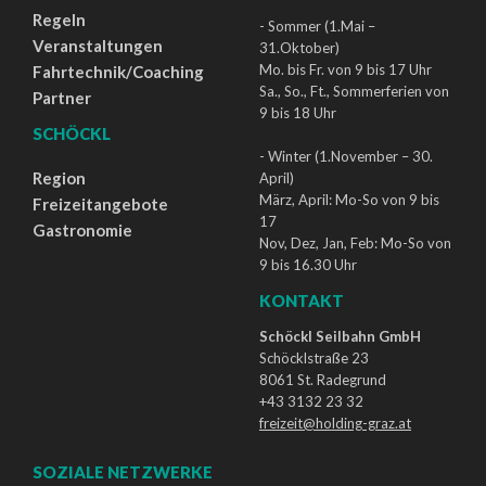
Regeln
- Sommer (1.Mai –
Veranstaltungen
31.Oktober)
Mo. bis Fr. von 9 bis 17 Uhr
Fahrtechnik/Coaching
Sa., So., Ft., Sommerferien von
Partner
9 bis 18 Uhr
SCHÖCKL
- Winter (1.November – 30.
Region
April)
März, April: Mo-So von 9 bis
Freizeitangebote
17
Gastronomie
Nov, Dez, Jan, Feb: Mo-So von
9 bis 16.30 Uhr
KONTAKT
Schöckl Seilbahn GmbH
Schöcklstraße 23
8061 St. Radegrund
+43 3132 23 32
freizeit@holding-graz.at
SOZIALE NETZWERKE