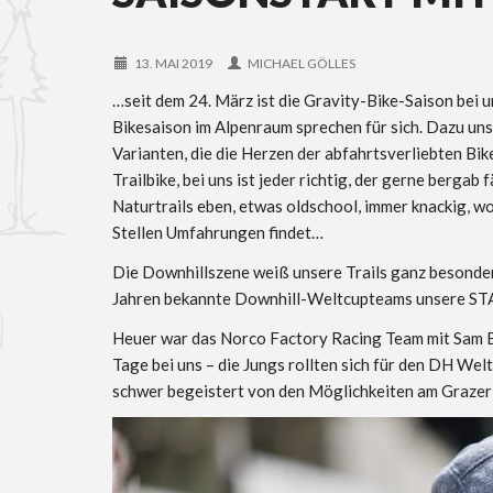
13. MAI 2019
MICHAEL GÖLLES
…seit dem 24. März ist die Gravity-Bike-Saison bei u
Bikesaison im Alpenraum sprechen für sich. Dazu uns
Varianten, die die Herzen der abfahrtsverliebten Bi
Trailbike, bei uns ist jeder richtig, der gerne bergab
Naturtrails eben, etwas oldschool, immer knackig, w
Stellen Umfahrungen findet…
Die Downhillszene weiß unsere Trails ganz besonders
Jahren bekannte Downhill-Weltcupteams unsere STA 
Heuer war das Norco Factory Racing Team mit Sam B
Tage bei uns – die Jungs rollten sich für den DH Wel
schwer begeistert von den Möglichkeiten am Graze