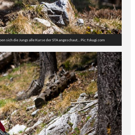
n sich die Jungs alle Kurse der STA angeschaut… Pic: fskugi.com