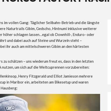
ns im vollen Gang: Täglicher Seilbahn-Betrieb und die längste
ere Naturtrails Gibim, Gedscho, Hintnumi inklusive weiterer
ker höher schlagen lassen…egal ob Downhill-, Enduro- oder
 fährt und dabei auch auf Steine und Wurzeln steht –
obei ihr auch am mittelschweren Gibim an den härtesten
 zu schätzen – uns wiederum freut es, dass in den letzten
nutzen, um sich auf die Weltcuprennen vorzubereiten:
lenkinsop, Henry Fitzgerald und Elliot Jamieson mehrere
tcup in Maribor ein, arbeiteten am Bikesetup und waren
r Hausberg: