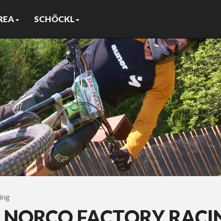
REA
SCHÖCKL
ing
T NORCO FACTORY RACI