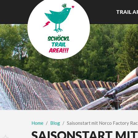
TRAIL A
Home
Blog
Saisonstart mit Norco Factory Rac
SAISONSTART MI