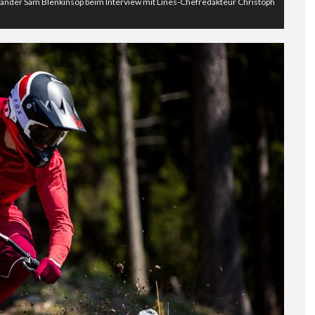
länder Sam Blenkinsop beim Interview mit Lines-Chefredakteur Christoph