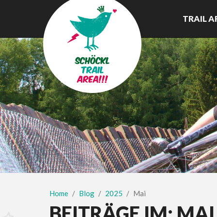
TRAIL A
Home
Blog
2025
Mai
BEITRÄGE IM:
MAI