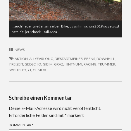
…auch heuer wieder am selben Bike, dass ihm schon 2019 so getaugt
hat! Pic: (c) Schöckl Trail Area
NEWS
AKTION
,
ALLYEARLONG
,
DIESTADTMEINESLEBENS
,
DOWNHILL
,
FREIZEIT
,
GEDSCHO
,
GIBIM
,
GRAZ
,
HINTNUMI
,
RACING
,
TRUMMER
,
WHITELEY
,
YT
,
YT-MOB
Schreibe einen Kommentar
Deine E-Mail-Adresse wird nicht veröffentlicht.
Erforderliche Felder sind mit
*
markiert
KOMMENTAR
*