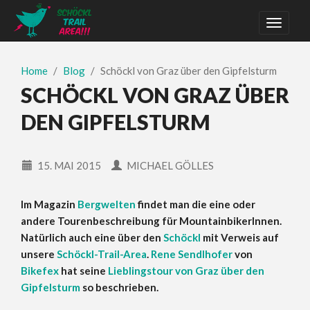
Home
Blog
Schöckl von Graz über den Gipfelsturm
SCHÖCKL VON GRAZ ÜBER
DEN GIPFELSTURM
15. MAI 2015
MICHAEL GÖLLES
Im Magazin
Bergwelten
findet man die eine oder
andere Tourenbeschreibung für MountainbikerInnen.
Natürlich auch eine über den
Schöckl
mit Verweis auf
unsere
Schöckl-Trail-Area
.
Rene Sendlhofer
von
Bikefex
hat seine
Lieblingstour von Graz über den
Gipfelsturm
so beschrieben.