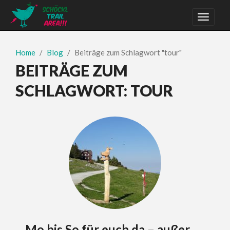
Home
Blog
Beiträge zum Schlagwort "tour"
BEITRÄGE ZUM
SCHLAGWORT:
TOUR
…Mo bis So für euch da – außer