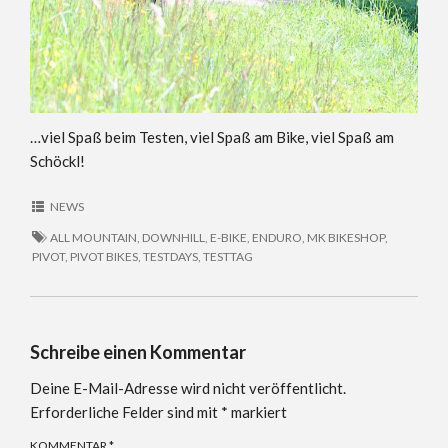
…viel Spaß beim Testen, viel Spaß am Bike, viel Spaß am
Schöckl!
NEWS
ALL MOUNTAIN
,
DOWNHILL
,
E-BIKE
,
ENDURO
,
MK BIKESHOP
,
PIVOT
,
PIVOT BIKES
,
TESTDAYS
,
TESTTAG
Schreibe einen Kommentar
Deine E-Mail-Adresse wird nicht veröffentlicht.
Erforderliche Felder sind mit
*
markiert
KOMMENTAR
*