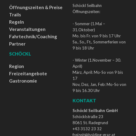
Schöckl Seilbahn
Öffnungszeiten & Preise
Öffnungszeiten:
Trails
Regeln
- Sommer (1.Mai –
Veranstaltungen
31.Oktober)
Mo. bis Fr. von 9 bis 17 Uhr
Fahrtechnik/Coaching
Sa., So., Ft., Sommerferien von
Partner
9 bis 18 Uhr
SCHÖCKL
- Winter (1.November – 30.
Region
April)
März, April: Mo-So von 9 bis
Freizeitangebote
17
Gastronomie
Nov, Dez, Jan, Feb: Mo-So von
9 bis 16.30 Uhr
KONTAKT
Schöckl Seilbahn GmbH
Schöcklstraße 23
8061 St. Radegrund
+43 3132 23 32
freizeit@holding-graz.at