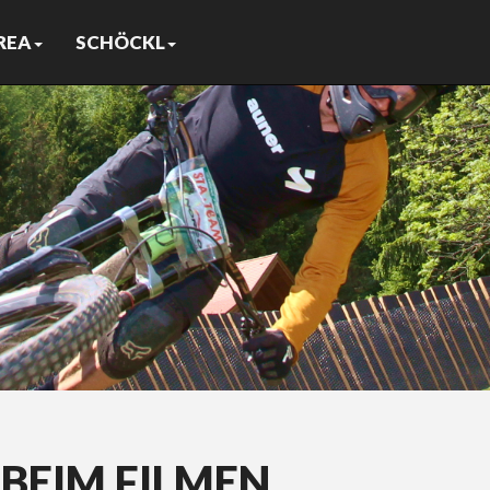
REA
SCHÖCKL
 BEIM FILMEN…