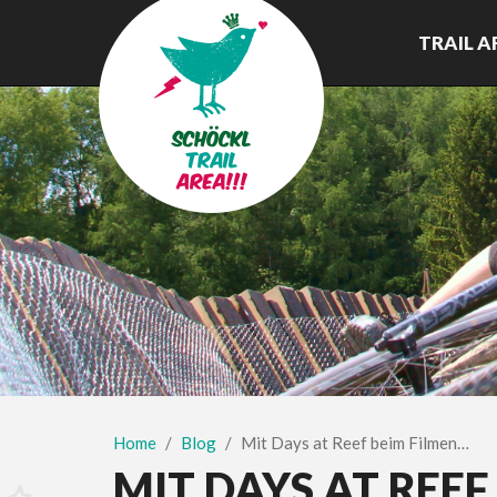
TRAIL A
Home
Blog
Mit Days at Reef beim Filmen…
MIT DAYS AT REEF