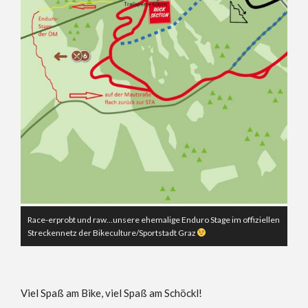
Race-erprobt und raw…unsere ehemalige Enduro Stage im offiziellen
Streckennetz der Bikeculture/Sportstadt Graz
Viel Spaß am Bike, viel Spaß am Schöckl!