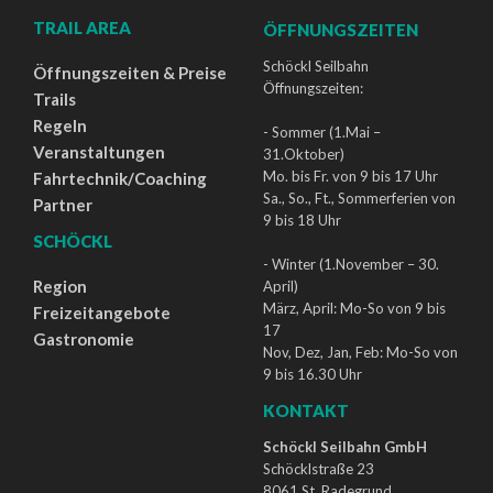
TRAIL AREA
ÖFFNUNGSZEITEN
Schöckl Seilbahn
Öffnungszeiten & Preise
Öffnungszeiten:
Trails
Regeln
- Sommer (1.Mai –
Veranstaltungen
31.Oktober)
Mo. bis Fr. von 9 bis 17 Uhr
Fahrtechnik/Coaching
Sa., So., Ft., Sommerferien von
Partner
9 bis 18 Uhr
SCHÖCKL
- Winter (1.November – 30.
Region
April)
März, April: Mo-So von 9 bis
Freizeitangebote
17
Gastronomie
Nov, Dez, Jan, Feb: Mo-So von
9 bis 16.30 Uhr
KONTAKT
Schöckl Seilbahn GmbH
Schöcklstraße 23
8061 St. Radegrund