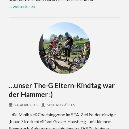
… weiterlesen
…unser The-G Eltern-Kindtag war
der Hammer :)
24. APRIL 2018
MICHAEL GÖLLES
…die Minibike&Coachingzone im STA-Ziel ist der einzige
„blaue Streckenteil“ am Grazer Hausberg – mit kleinem
Pumptrack, Anlegern verschiedenster Größe, kleinen