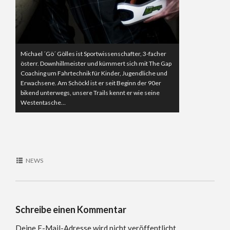
Michael ´Gö´ Gölles ist Sportwissenschafter, 3-facher
österr. Downhillmeister und kümmert sich mit The Gap
Coaching um Fahrtechnik für Kinder, Jugendliche und
Erwachsene. Am Schöckl ist er seit Beginn der 90er
bikend unterwegs, unsere Trails kennt er wie seine
Westentasche…
NEWS
Schreibe einen Kommentar
Deine E-Mail-Adresse wird nicht veröffentlicht.