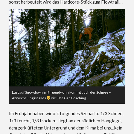
sonst herbeutelt wird das Hardcore-Stück zum Flowtrail…
Lust auf Snowdownhill? Irgendwann kommt auch der Schnee –
Abwechslung ist alles
Pic: The Gap Coaching
Im Frühjahr haben wir oft folgendes Szenario: 1/3 Schnee,
1/3 feucht, 1/3 trocken…liegt an der südlichen Hanglage,
dem zerklüftetem Untergrund und dem Klima bei uns…kein