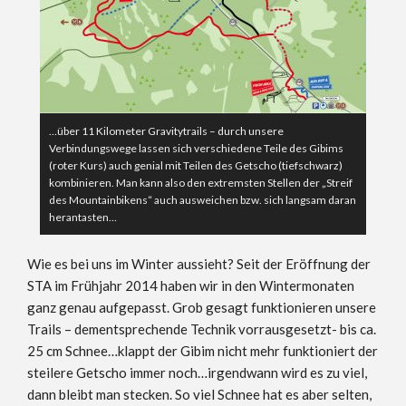
…über 11 Kilometer Gravitytrails – durch unsere
Verbindungswege lassen sich verschiedene Teile des Gibims
(roter Kurs) auch genial mit Teilen des Getscho (tiefschwarz)
kombinieren. Man kann also den extremsten Stellen der „Streif
des Mountainbikens“ auch ausweichen bzw. sich langsam daran
herantasten…
Wie es bei uns im Winter aussieht? Seit der Eröffnung der
STA im Frühjahr 2014 haben wir in den Wintermonaten
ganz genau aufgepasst. Grob gesagt funktionieren unsere
Trails – dementsprechende Technik vorrausgesetzt- bis ca.
25 cm Schnee…klappt der Gibim nicht mehr funktioniert der
steilere Getscho immer noch…irgendwann wird es zu viel,
dann bleibt man stecken. So viel Schnee hat es aber selten,