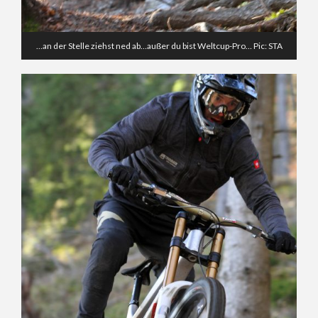
…an der Stelle ziehst ned ab…außer du bist Weltcup-Pro… Pic: STA