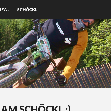
REA
SCHÖCKL
AM SCHÖCKL ;)