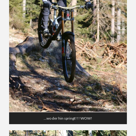
…wo der hin springt!!! WOW!