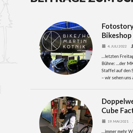
Fotostory
Bikeshop
4. JULI 2022
…letzten Freita
Bühne: …der MK
Staffel auf den
– wir sehen uns
Doppelwe
Cube Fac
19. MAI 2021
…immer mehr We