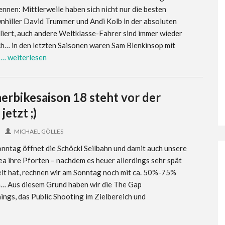
ennen: Mittlerweile haben sich nicht nur die besten
hiller David Trummer und Andi Kolb in der absoluten
liert, auch andere Weltklasse-Fahrer sind immer wieder
ch… in den letzten Saisonen waren Sam Blenkinsop mit
y
… weiterlesen
rbikesaison 18 steht vor der
etzt ;)
MICHAEL GÖLLES
tag öffnet die Schöckl Seilbahn und damit auch unsere
ea ihre Pforten – nachdem es heuer allerdings sehr spät
eit hat, rechnen wir am Sonntag noch mit ca. 50%-75%
… Aus diesem Grund haben wir die The Gap
ngs, das Public Shooting im Zielbereich und