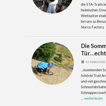
die STA-Trails k
heimischen Down
Weltspitze etab
bei uns zu Besu
Norco Factor
Die Somme
Tür…echt j
23. MÄRZ 2018
…kommenden Sonn
Schöckl Trail Ar
und viel geschn
Schneefahrbahn
Schnuppercoachi
… weiterlesen