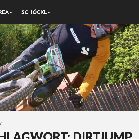
REA
SCHÖCKL
"
CHLAGWORT:
DIRTJUMP