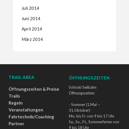
Juli 2014
Juni 2014
April 2014
März 2014
TRAIL AREA
ÖFFNUNGSZEITEN
Schöckl Seilbahn
Öffnungszeiten & Preise
Öffnungszeiten:
Trails
Regeln
- Sommer (1.Mai –
Veranstaltungen
31.Oktober)
Mo. bis Fr. von 9 bis 17 Uhr
Fahrtechnik/Coaching
Sa., So., Ft., Sommerferien von
Partner
9 bis 18 Uhr