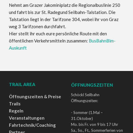
Nehmt am Grazer Jakominiplatz die Regionalbuslinie 250
und fahrt bis zur St. Radegund Seilbahn-Talstation. Die
Talstation liegt in der Tarifzone 304, wobei ihr von Graz
weg 3 Tarifzonen durchfahrt.
Hier stellt ihr euch eure persönliche Route mit den
öffentlichen Verkehrsmitteln zusammen:
BusBahnBim-
Auskunft
TRAIL AREA
ÖFFNUNGSZEITEN
Schöckl Seilbahn
Öffnungszeiten & Preise
Öffnungszeiten:
Trails
Regeln
- Sommer (1.Mai –
Veranstaltungen
31.Oktober)
Mo. bis Fr. von 9 bis 17 Uhr
Fahrtechnik/Coaching
Sa., So., Ft., Sommerferien von
Partner